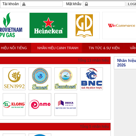
Tài khoản
Mật khẩu
 HIỆU NỔI TIẾNG
NHÃN HIỆU CẠNH TRANH
TIN TỨC & SỰ KIỆN
VĂN
Tổng 13 nhãn hiệu
Nhãn hiệu
2026
Tổng 5 nhãn hiệu