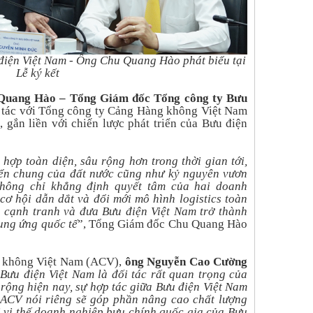
điện Việt Nam - Ông Chu Quang Hào phát biểu tại
Lễ ký kết
Quang Hào – Tổng Giám đốc Tổng công ty Bưu
 tác với Tổng công ty Cảng Hàng không Việt Nam
 gắn liền với chiến lược phát triển của Bưu điện
hợp toàn diện, sâu rộng hơn trong thời gian tới,
riển chung của đất nước cũng như kỷ nguyên vươn
không chỉ khẳng định quyết tâm của hai doanh
cơ hội dẫn dắt và đổi mới mô hình logistics toàn
 cạnh tranh và đưa Bưu điện Việt Nam trở thành
ung ứng quốc tế
”, Tổng Giám đốc Chu Quang Hào
g không Việt Nam (ACV),
ông Nguyễn Cao Cường
“
Bưu điện Việt Nam là đối tác rất quan trọng của
rộng hiện nay, sự hợp tác giữa Bưu điện Việt Nam
ACV nói riêng sẽ góp phần nâng cao chất lượng
i vị thế doanh nghiệp bưu chính quốc gia của Bưu