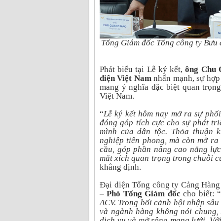
Tổng Giám đốc Tổng công ty Bưu 
Phát biểu tại Lễ ký kết,
ông Chu 
điện Việt Nam
nhấn mạnh, sự hợp
mang ý nghĩa đặc biệt quan trọng,
Việt Nam.
“
Lễ ký kết hôm nay mở ra sự phối 
đóng góp tích cực cho sự phát t
mình của dân tộc. Thỏa thuận 
nghiệp tiên phong, mà còn mở ra 
cầu, góp phần nâng cao năng lực
mắt xích quan trọng trong chuỗi c
khẳng định.
Đại diện Tổng công ty Cảng Hàn
– Phó Tổng Giám đốc
cho biết: 
ACV. Trong bối cảnh hội nhập sâu 
và ngành hàng không nói chung, 
dịch vụ và mở rộng mạng lưới. Vớ