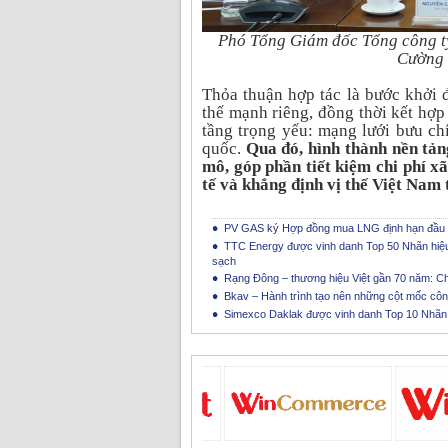
Phó Tổng Giám đốc Tổng công t
Cường p
Thỏa thuận hợp tác là bước khởi
thế mạnh riêng, đồng thời kết hợ
tầng trọng yếu: mạng lưới bưu c
quốc.
Qua đó, hình thành nền tản
mô, góp phần tiết kiệm chi phí x
tế và khẳng định vị thế Việt Nam
PV GAS ký Hợp đồng mua LNG định hạn đầu ti
TTC Energy được vinh danh Top 50 Nhãn hiệu 
sạch
Rạng Đông – thương hiệu Việt gần 70 năm: C
Bkav – Hành trình tạo nên những cột mốc côn
Simexco Daklak được vinh danh Top 10 Nhãn h