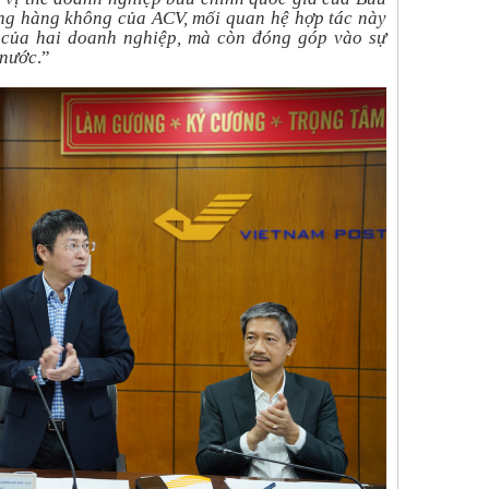
ầng hàng không của ACV, mối quan hệ hợp tác này
n của hai doanh nghiệp, mà còn đóng góp vào sự
 nước
.”