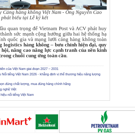
y Cảng hàng không Việt Nam - Ông Nguyễn Cao
hát biểu tại Lễ ký kết
 đầu quan trọng để Vietnam Post và ACV phát huy
p thành sức mạnh cộng hưởng giữa hai hệ thống hạ
hính quốc gia và mạng lưới cảng hàng không toàn
g logistics hàng không – bưu chính hiện đại, quy
ã hội, nâng cao năng lực cạnh tranh của nền kinh
 trong chuỗi cung ứng toàn cầu
.
ên của Việt Nam giai đoạn 2027 – 2031
Nổi tiếng Việt Nam 2026 - khẳng định vị thế thương hiệu năng lượng
họn đúng chất lượng, mua đúng hàng chính hãng
g nghệ Việt
iệu nổi tiếng Việt Nam