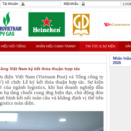
Tài khoản
Mật khẩu
 HIỆU NỔI TIẾNG
NHÃN HIỆU CẠNH TRANH
TIN TỨC & SỰ KIỆN
VĂN
Nhãn hiệu
ãn hiệu
2026
ông Việt Nam ký kết thỏa thuận hợp tác
u điện Việt Nam (Vietnam Post) và Tổng công ty
tổ chức Lễ ký kết thỏa thuận hợp tác. Sự kiện
i của ngành logistics, khi hai doanh nghiệp đầu
iển hạ tầng chuỗi cung ứng hiện đại, chủ động đón
ô hình kết nối toàn cầu và khẳng định vị thế tiên
istics toàn diện.