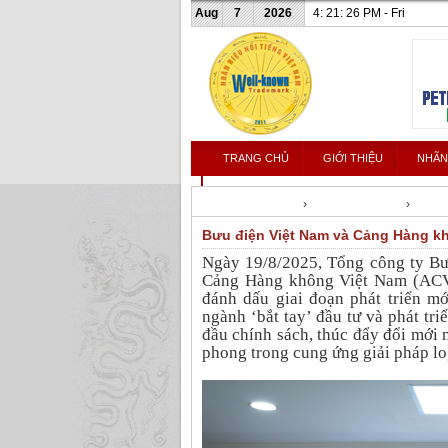
Aug
7
2026
4: 21: 27 PM - Fri
TRANG CHỦ
GIỚI THIỆU
NHÃN
LIÊN HỆ
Nhanhieunoitieng
›
Tin tức & Sự kiện
›
Tin nh
Bưu điện Việt Nam và Cảng Hàng kh
Ngày 19/8/2025, Tổng công ty Bư
Cảng Hàng không Việt Nam (ACV) 
đánh dấu giai đoạn phát triển mớ
ngành ‘bắt tay’ đầu tư và phát tr
đầu chính sách, thúc đẩy đổi mới m
phong trong cung ứng giải pháp log