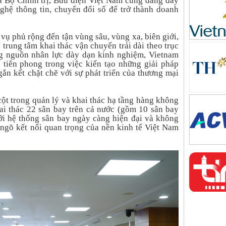
a Bộ Chính trị, Bưu điện Việt Nam cũng đang đẩy
ghệ thông tin, chuyển đổi số để trở thành doanh
vụ phủ rộng đến tận vùng sâu, vùng xa, biên giới,
, trung tâm khai thác vận chuyển trải dài theo trục
ng nguồn nhân lực dày dạn kinh nghiệm, Vietnam
 tiên phong trong việc kiến tạo những giải pháp
gắn kết chặt chẽ với sự phát triển của thương mại
cột trong quản lý và khai thác hạ tầng hàng không
ai thác 22 sân bay trên cả nước (gồm 10 sân bay
Với hệ thống sân bay ngày càng hiện đại và không
ngõ kết nối quan trọng của nền kinh tế Việt Nam