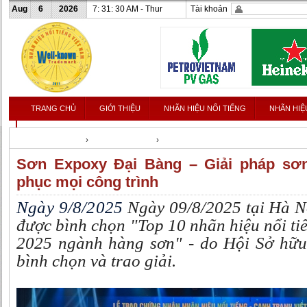
Aug
6
2026
7: 31: 31 AM - Thur
Tài khoản
TRANG CHỦ
GIỚI THIỆU
NHÃN HIỆU NỔI TIẾNG
NHÃN HIỆ
LIÊN HỆ
Nhanhieunoitieng
›
Tin tức & Sự kiện
›
Tin nhãn hiệu
Sơn Expoxy Đại Bàng – Giải pháp sơn
phục mọi công trình
Ngày 9/8/2025
Ngày 09/8/2025 tại Hà N
được bình chọn "Top 10 nhãn hiệu nổi t
2025 ngành hàng sơn" - do Hội Sở hữu 
bình chọn và trao giải.